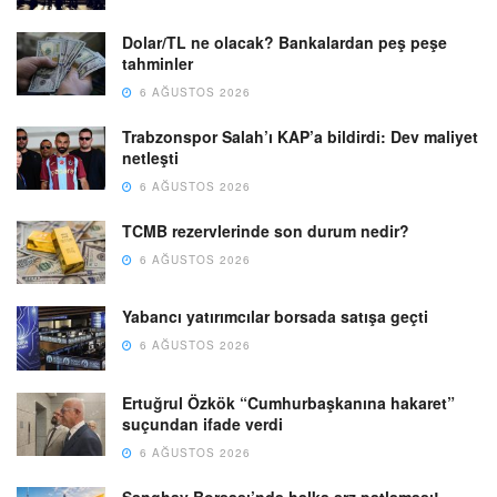
Dolar/TL ne olacak? Bankalardan peş peşe
tahminler
6 AĞUSTOS 2026
Trabzonspor Salah’ı KAP’a bildirdi: Dev maliyet
netleşti
6 AĞUSTOS 2026
TCMB rezervlerinde son durum nedir?
6 AĞUSTOS 2026
Yabancı yatırımcılar borsada satışa geçti
6 AĞUSTOS 2026
Ertuğrul Özkök “Cumhurbaşkanına hakaret”
suçundan ifade verdi
6 AĞUSTOS 2026
Şanghay Borsası’nda halka arz patlaması!