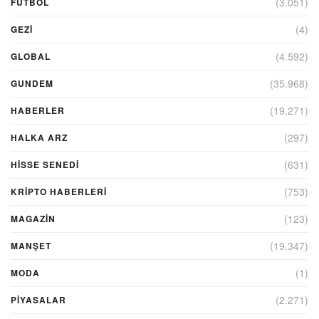
(3.051)
FUTBOL
(4)
GEZI
(4.592)
GLOBAL
(35.968)
GUNDEM
(19.271)
HABERLER
(297)
HALKA ARZ
(631)
HİSSE SENEDİ
(753)
KRIPTO HABERLERI
(123)
MAGAZİN
(19.347)
MANŞET
(1)
MODA
(2.271)
PİYASALAR