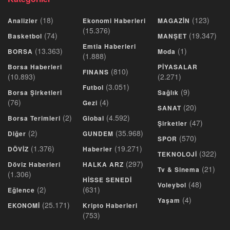
(18)
(123)
Analizler
Ekonomi Haberleri
MAGAZİN
(15.376)
(74)
(19.347)
Basketbol
MANŞET
Emtia Haberleri
(13.363)
(1)
BORSA
Moda
(1.888)
Borsa Haberleri
PİYASALAR
(810)
FINANS
(10.893)
(2.271)
(3.051)
Futbol
(9)
Borsa Şirketleri
Sağlık
(76)
(4)
Gezi
(20)
SANAT
(2)
(4.592)
Borsa Terimleri
Global
(47)
Şirketler
(2)
(35.968)
Diğer
GUNDEM
(570)
SPOR
(1.376)
(19.271)
DÖVİZ
Haberler
(322)
TEKNOLOJİ
(297)
Döviz Haberleri
HALKA ARZ
(21)
Tv & Sinema
(1.306)
HİSSE SENEDİ
(48)
Voleybol
(2)
(631)
Eğlence
(4)
Yaşam
(25.171)
EKONOMİ
Kripto Haberleri
(753)