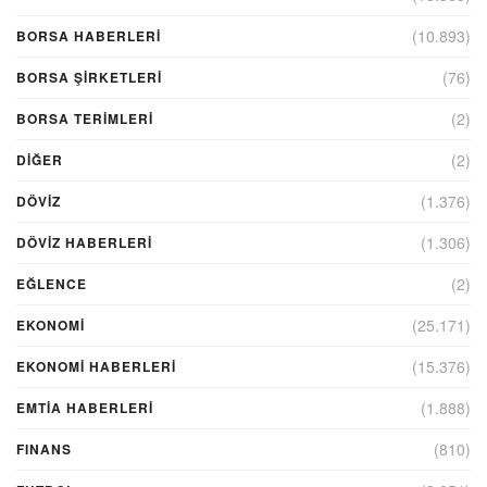
(10.893)
BORSA HABERLERI
(76)
BORSA ŞIRKETLERI
(2)
BORSA TERIMLERI
(2)
DIĞER
(1.376)
DÖVİZ
(1.306)
DÖVIZ HABERLERI
(2)
EĞLENCE
(25.171)
EKONOMİ
(15.376)
EKONOMI HABERLERI
(1.888)
EMTIA HABERLERI
(810)
FINANS