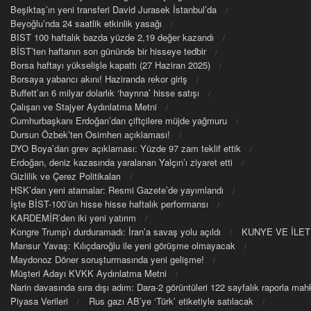
Beşiktaş’ın yeni transferi David Jurasek İstanbul’da
Beyoğlu’nda 24 saatlik etkinlik yasağı
BIST 100 haftalık bazda yüzde 2,19 değer kazandı
BİST’ten haftanın son gününde bir hisseye tedbir
Borsa haftayı yükselişle kapattı (27 Haziran 2025)
Borsaya yabancı akını! Haziranda rekor giriş
Buffett’an 6 milyar dolarlık ‘hayrına’ hisse satışı
Çalışan ve Stajyer Aydınlatma Metni
Cumhurbaşkanı Erdoğan’dan çiftçilere müjde yağmuru
Dursun Özbek’ten Osimhen açıklaması!
DYO Boya’dan grev açıklaması: Yüzde 97 zam teklif ettik
Erdoğan, deniz kazasında yaralanan Yalçın’ı ziyaret etti
Gizlilik ve Çerez Politikaları
HSK’dan yeni atamalar: Resmi Gazete’de yayımlandı
İşte BİST-100’ün hisse hisse haftalık performansı
KARDEMİR’den iki yeni yatırım
Kongre Trump’ı durduramadı: İran’a savaş yolu açıldı
KUNYE VE İLET
Mansur Yavaş: Kılıçdaroğlu ile yeni görüşme olmayacak
Maydonoz Döner soruşturmasında yeni gelişme!
Müşteri Adayı KVKK Aydınlatma Metni
Narin davasında sıra dışı adım: Dara-2 görüntüleri 122 sayfalık raporla m
Piyasa Verileri
Rus gazı AB’ye ‘Türk’ etiketiyle satılacak