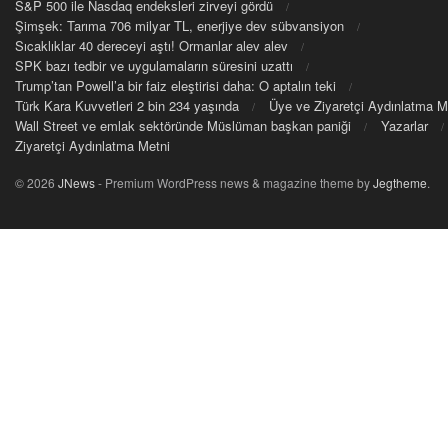
S&P 500 ile Nasdaq endeksleri zirveyi gördü
Şimşek: Tarıma 706 milyar TL, enerjiye dev sübvansiyon
Sıcaklıklar 40 dereceyi aştı! Ormanlar alev alev
SPK bazı tedbir ve uygulamaların süresini uzattı
Trump’tan Powell’a bir faiz eleştirisi daha: O aptalın teki
Türk Kara Kuvvetleri 2 bin 234 yaşında
Üye ve Ziyaretçi Aydınlatma M
Wall Street ve emlak sektöründe Müslüman başkan paniği
Yazarlar
Ziyaretçi Aydınlatma Metni
© 2026
JNews
- Premium WordPress news & magazine theme by
Jegtheme
.