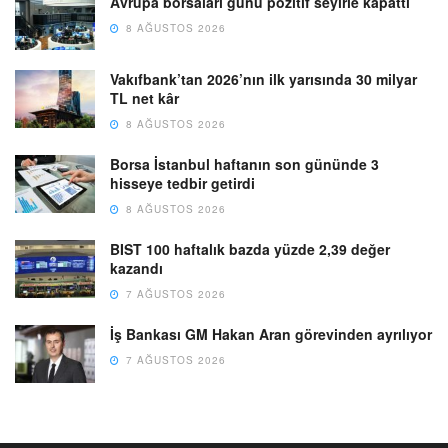
Avrupa borsaları günü pozitif seyirle kapattı
8 AĞUSTOS 2026
Vakıfbank’tan 2026’nın ilk yarısında 30 milyar
TL net kâr
8 AĞUSTOS 2026
Borsa İstanbul haftanın son gününde 3
hisseye tedbir getirdi
8 AĞUSTOS 2026
BIST 100 haftalık bazda yüzde 2,39 değer
kazandı
7 AĞUSTOS 2026
İş Bankası GM Hakan Aran görevinden ayrılıyor
7 AĞUSTOS 2026