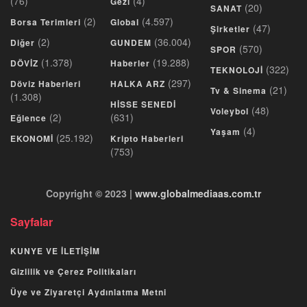
(76)
(4)
Gezi
(20)
SANAT
(2)
(4.597)
Borsa Terimleri
Global
(47)
Şirketler
(2)
(36.004)
Diğer
GUNDEM
(570)
SPOR
(1.378)
(19.288)
DÖVİZ
Haberler
(322)
TEKNOLOJİ
(297)
Döviz Haberleri
HALKA ARZ
(21)
Tv & Sinema
(1.308)
HİSSE SENEDİ
(48)
Voleybol
(2)
(631)
Eğlence
(4)
Yaşam
(25.192)
EKONOMİ
Kripto Haberleri
(753)
Copyright © 2023 |
www.globalmediaas.com.tr
Sayfalar
KUNYE VE İLETİŞİM
Gizlilik ve Çerez Politikaları
Üye ve Ziyaretçi Aydınlatma Metni