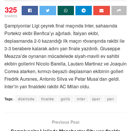
325
SHARES
Şampiyonlar Ligi çeyrek final maçında Inter, sahasında
Portekiz ekibi Benfica’yı ağırladı. İtalyan ekibi,
deplasmanda 2-0 kazandığı ilk maçın rövanşında rakibi ile
3-3 berabere kalarak adını yarı finale yazdırdı. Giuseppe
Meazza’de oynanan mücadelede siyah-mavili ev sahibi
ekibin gollerini Nicolo Barella, Lautaro Martinez ve Joaquin
Correa atarken, kırmızı-beyazlı deplasman ekibinin golleri
Fredrik Aursnes, Antonio Silva ve Petar Musa’dan geldi.
Inter’in yarı finaldeki rakibi AC Milan oldu.
Tags:
düelloda
finalde
gollü
inter
spor
yarı
Previous Post