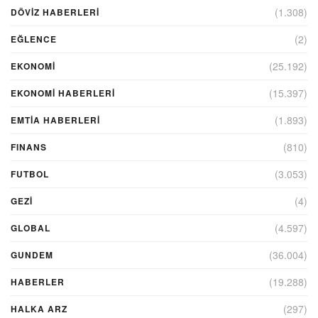
(1.308)
DÖVIZ HABERLERI
(2)
EĞLENCE
(25.192)
EKONOMİ
(15.397)
EKONOMI HABERLERI
(1.893)
EMTIA HABERLERI
(810)
FINANS
(3.053)
FUTBOL
(4)
GEZI
(4.597)
GLOBAL
(36.004)
GUNDEM
(19.288)
HABERLER
(297)
HALKA ARZ