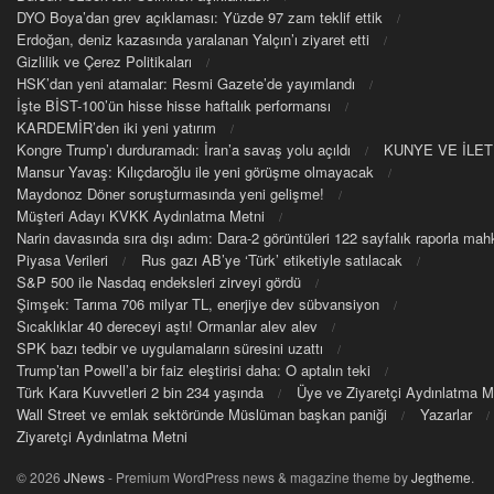
DYO Boya’dan grev açıklaması: Yüzde 97 zam teklif ettik
Erdoğan, deniz kazasında yaralanan Yalçın’ı ziyaret etti
Gizlilik ve Çerez Politikaları
HSK’dan yeni atamalar: Resmi Gazete’de yayımlandı
İşte BİST-100’ün hisse hisse haftalık performansı
KARDEMİR’den iki yeni yatırım
Kongre Trump’ı durduramadı: İran’a savaş yolu açıldı
KUNYE VE İLET
Mansur Yavaş: Kılıçdaroğlu ile yeni görüşme olmayacak
Maydonoz Döner soruşturmasında yeni gelişme!
Müşteri Adayı KVKK Aydınlatma Metni
Narin davasında sıra dışı adım: Dara-2 görüntüleri 122 sayfalık raporla m
Piyasa Verileri
Rus gazı AB’ye ‘Türk’ etiketiyle satılacak
S&P 500 ile Nasdaq endeksleri zirveyi gördü
Şimşek: Tarıma 706 milyar TL, enerjiye dev sübvansiyon
Sıcaklıklar 40 dereceyi aştı! Ormanlar alev alev
SPK bazı tedbir ve uygulamaların süresini uzattı
Trump’tan Powell’a bir faiz eleştirisi daha: O aptalın teki
Türk Kara Kuvvetleri 2 bin 234 yaşında
Üye ve Ziyaretçi Aydınlatma M
Wall Street ve emlak sektöründe Müslüman başkan paniği
Yazarlar
Ziyaretçi Aydınlatma Metni
© 2026
JNews
- Premium WordPress news & magazine theme by
Jegtheme
.