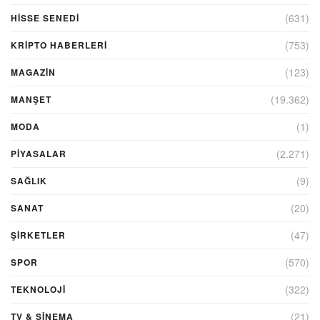
(631)
HİSSE SENEDİ
(753)
KRIPTO HABERLERI
(123)
MAGAZİN
(19.362)
MANŞET
(1)
MODA
(2.271)
PİYASALAR
(9)
SAĞLIK
(20)
SANAT
(47)
ŞIRKETLER
(570)
SPOR
(322)
TEKNOLOJİ
(21)
TV & SINEMA