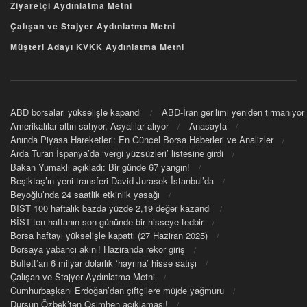
Ziyaretçi Aydınlatma Metni
Çalışan ve Stajyer Aydınlatma Metni
Müşteri Adayı KVKK Aydınlatma Metni
ABD borsaları yükselişle kapandı
ABD-İran gerilimi yeniden tırmanıyor
Amerikalılar altın satıyor, Asyalılar alıyor
Anasayfa
Anında Piyasa Hareketleri: En Güncel Borsa Haberleri ve Analizler
Arda Turan İspanya’da ‘vergi yüzsüzleri’ listesine girdi
Bakan Yumaklı açıkladı: Bir günde 67 yangın!
Beşiktaş’ın yeni transferi David Jurasek İstanbul’da
Beyoğlu’nda 24 saatlik etkinlik yasağı
BIST 100 haftalık bazda yüzde 2,19 değer kazandı
BİST’ten haftanın son gününde bir hisseye tedbir
Borsa haftayı yükselişle kapattı (27 Haziran 2025)
Borsaya yabancı akını! Haziranda rekor giriş
Buffett’an 6 milyar dolarlık ‘hayrına’ hisse satışı
Çalışan ve Stajyer Aydınlatma Metni
Cumhurbaşkanı Erdoğan’dan çiftçilere müjde yağmuru
Dursun Özbek’ten Osimhen açıklaması!