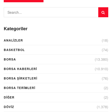
Kategoriler
(18)
ANALIZLER
(74)
BASKETBOL
(13.380)
BORSA
(10.910)
BORSA HABERLERI
(76)
BORSA ŞIRKETLERI
(2)
BORSA TERIMLERI
(2)
DIĞER
(1.378)
DÖVİZ