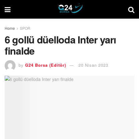
Home
SPOR
6 gollü düelloda Inter yarı
finalde
by
G24 Borsa (Editör)
20 Nisan 2023