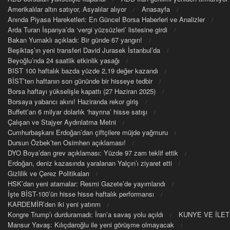
Amerikalılar altın satıyor, Asyalılar alıyor
Anasayfa
Anında Piyasa Hareketleri: En Güncel Borsa Haberleri ve Analizler
Arda Turan İspanya’da ‘vergi yüzsüzleri’ listesine girdi
Bakan Yumaklı açıkladı: Bir günde 67 yangın!
Beşiktaş’ın yeni transferi David Jurasek İstanbul’da
Beyoğlu’nda 24 saatlik etkinlik yasağı
BIST 100 haftalık bazda yüzde 2,19 değer kazandı
BİST’ten haftanın son gününde bir hisseye tedbir
Borsa haftayı yükselişle kapattı (27 Haziran 2025)
Borsaya yabancı akını! Haziranda rekor giriş
Buffett’an 6 milyar dolarlık ‘hayrına’ hisse satışı
Çalışan ve Stajyer Aydınlatma Metni
Cumhurbaşkanı Erdoğan’dan çiftçilere müjde yağmuru
Dursun Özbek’ten Osimhen açıklaması!
DYO Boya’dan grev açıklaması: Yüzde 97 zam teklif ettik
Erdoğan, deniz kazasında yaralanan Yalçın’ı ziyaret etti
Gizlilik ve Çerez Politikaları
HSK’dan yeni atamalar: Resmi Gazete’de yayımlandı
İşte BİST-100’ün hisse hisse haftalık performansı
KARDEMİR’den iki yeni yatırım
Kongre Trump’ı durduramadı: İran’a savaş yolu açıldı
KUNYE VE İLET
Mansur Yavaş: Kılıçdaroğlu ile yeni görüşme olmayacak