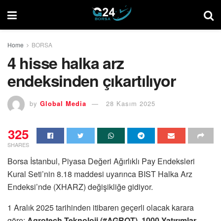
Home
BORSA
4 hisse halka arz
endeksinden çıkartılıyor
by
Global Media
28 Kasım 2025
325
SHARES
Borsa İstanbul, Piyasa Değeri Ağırlıklı Pay Endeksleri
Kural Seti’nin 8.18 maddesi uyarınca BIST Halka Arz
Endeksi’nde (XHARZ) değişikliğe gidiyor.
1 Aralık 2025 tarihinden itibaren geçerli olacak karara
göre;
Agrotech Teknoloji (#AGROT)
,
1000 Yatırımlar