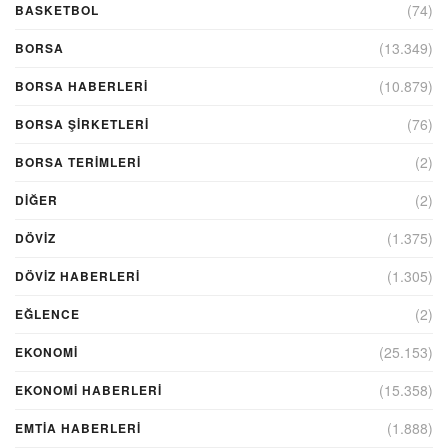
(74)
BASKETBOL
(13.349)
BORSA
(10.879)
BORSA HABERLERI
(76)
BORSA ŞIRKETLERI
(2)
BORSA TERIMLERI
(2)
DIĞER
(1.375)
DÖVİZ
(1.305)
DÖVIZ HABERLERI
(2)
EĞLENCE
(25.153)
EKONOMİ
(15.358)
EKONOMI HABERLERI
(1.888)
EMTIA HABERLERI