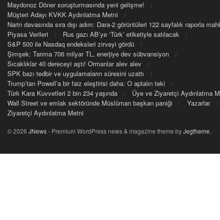
Maydonoz Döner soruşturmasında yeni gelişme!
Müşteri Adayı KVKK Aydınlatma Metni
Narin davasında sıra dışı adım: Dara-2 görüntüleri 122 sayfalık raporla m
Piyasa Verileri
Rus gazı AB’ye ‘Türk’ etiketiyle satılacak
S&P 500 ile Nasdaq endeksleri zirveyi gördü
Şimşek: Tarıma 706 milyar TL, enerjiye dev sübvansiyon
Sıcaklıklar 40 dereceyi aştı! Ormanlar alev alev
SPK bazı tedbir ve uygulamaların süresini uzattı
Trump’tan Powell’a bir faiz eleştirisi daha: O aptalın teki
Türk Kara Kuvvetleri 2 bin 234 yaşında
Üye ve Ziyaretçi Aydınlatma M
Wall Street ve emlak sektöründe Müslüman başkan paniği
Yazarlar
Ziyaretçi Aydınlatma Metni
© 2026
JNews
- Premium WordPress news & magazine theme by
Jegtheme
.