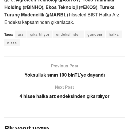
Holding (#BINHO)
,
Ekos Teknoloji (#EKOS)
,
Tureks
Turunç Madencilik (#MARBL)
hisseleri BIST Halka Arz
Endeksi kapsamından çıkarılacak.
Tags:
arz
çıkartılıyor
endeksi’nden
gundem
halka
hİsse
Previous Post
Yoksulluk sınırı 100 binTL’ye dayandı
Next Post
4 hisse halka arz endeksinden çıkartılıyor
Bir yanıt yazın