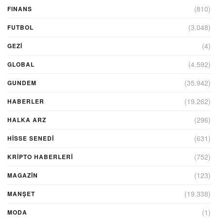
(810)
FINANS
(3.048)
FUTBOL
(4)
GEZI
(4.592)
GLOBAL
(35.942)
GUNDEM
(19.262)
HABERLER
(296)
HALKA ARZ
(631)
HİSSE SENEDİ
(752)
KRIPTO HABERLERI
(123)
MAGAZİN
(19.338)
MANŞET
(1)
MODA