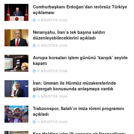
Cumhurbaşkanı Erdoğan’dan terörsüz Türkiye
açıklaması
5 AĞUSTOS 2026
Netanyahu, İran’a tek başına saldırı
düzenleyebileceklerini açıkladı
5 AĞUSTOS 2026
Avrupa borsaları işlem gününü ‘karışık’ seyirle
kapattı
5 AĞUSTOS 2026
İran: Umman ile Hürmüz müzakerelerinde
güzergah konusunda anlaşmaya vardık
5 AĞUSTOS 2026
Trabzonspor, Salah’ın imza töreni programını
açıkladı
5 AĞUSTOS 2026
Koç Holding yılın ilk yarısına ait finansallarını